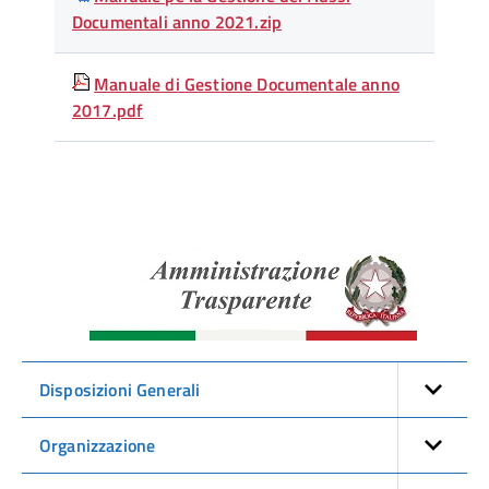
Documentali anno 2021.zip
Manuale di Gestione Documentale anno
2017.pdf
Amminist
Traspare
Disposizioni Generali
Organizzazione