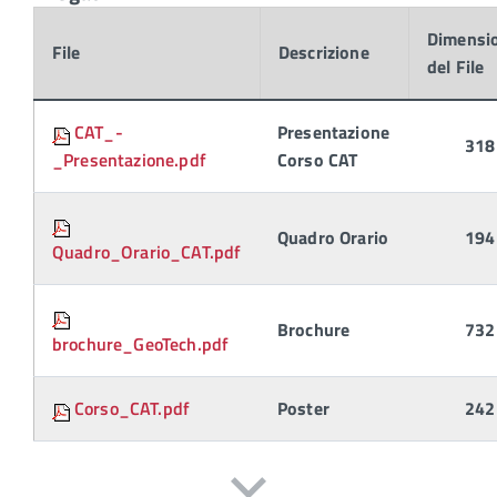
Dimensi
File
Descrizione
del File
CAT_-
Presentazione
318
_Presentazione.pdf
Corso CAT
Quadro Orario
194
Quadro_Orario_CAT.pdf
Brochure
732
brochure_GeoTech.pdf
Corso_CAT.pdf
Poster
242