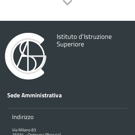
famiglie
Istituto d'Istruzione
Superiore
Sede Amministrativa
Indirizzo
Via Milano 83
25034
-
Orzinuovi (Brescia)