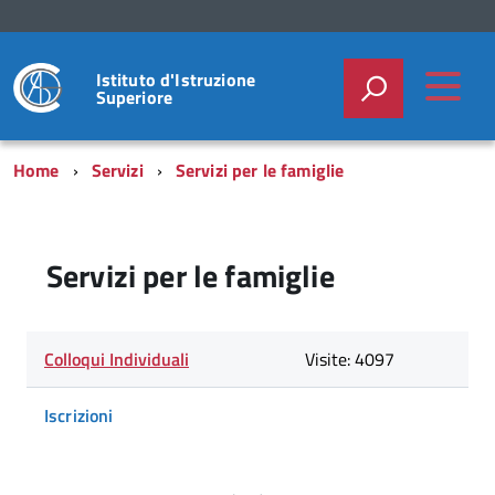
Istituto d'Istruzione
Superiore
Home
Servizi
Servizi per le famiglie
Servizi per le famiglie
Lista
Titolo
Colloqui Individuali
Visite
Visite: 4097
degli
articoli
nella
Iscrizioni
categoria
Servizi
per
le