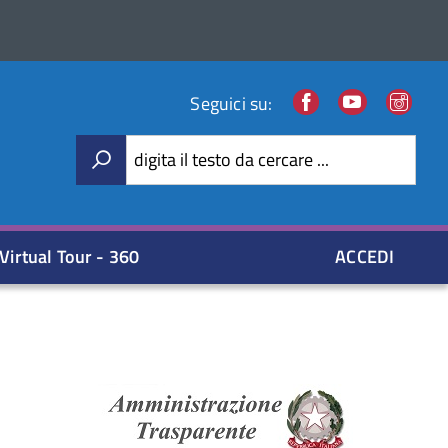
Facebook
Youtube
Ins
Seguici su:
digita il testo da cercare ...
Virtual Tour - 360
ACCEDI
Amministraz
Trasparente