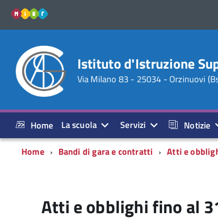
miur
Istituto d'Istruzione Su
Via Milano 83 - 25034 - Orzinuovi (B
La scuola
Servizi
Home
Notizie
Home
Bandi di gara e contratti
Atti e obblig
Atti e obblighi fino al