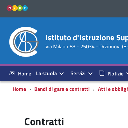
miur
Istituto d'Istruzione Su
Via Milano 83 - 25034 - Orzinuovi (B
La scuola
Servizi
Home
Notizie
Home
Bandi di gara e contratti
Atti e obblig
Contratti