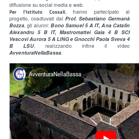
diffusione su social media e web.
Per l’Istituto Cossali
, hanno partecipato al
progetto, coadiuvati dal
Prof. Sebastiano Germanà
Bozza
, gli alunni:
Bono Samuel 5 A IT, Ana Catalin
Alexandru 5 B IT, Mastromattei Gaia 4 B SCI
Vescovi Aurora 5 A LING e Gnocchi Paola Sveva 4
B LSU
, realizzando infine il video
AvventuraNellaBassa
.