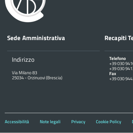
Sede Amministrativa
Recapiti T
Indirizzo
Telefono
+39 030 94
+39 030 94
Via Milano 83
Fax
25034
-
Orzinuovi (Brescia)
+39 030 94
Accessibilità
Note legali
Privacy
Cookie Policy