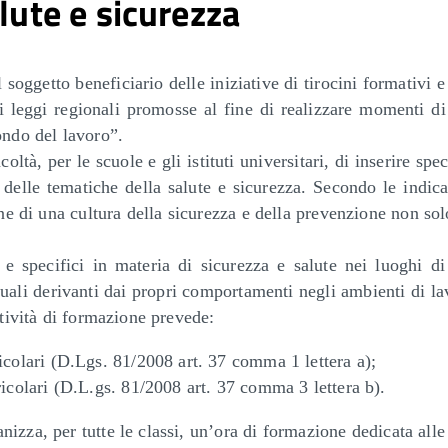
lute e sicurezza
soggetto beneficiario delle iniziative di tirocini formativi e
di leggi regionali promosse al fine di realizzare momenti d
ondo del lavoro”.
à, per le scuole e gli istituti universitari, di inserire speci
 delle tematiche della salute e sicurezza. Secondo le indic
ne di una cultura della sicurezza e della prevenzione non sol
i e specifici in materia di sicurezza e salute nei luoghi d
iduali derivanti dai propri comportamenti negli ambienti di l
ttività di formazione prevede:
icolari (D.Lgs. 81/2008 art. 37 comma 1 lettera a);
icolari (D.L.gs. 81/2008 art. 37 comma 3 lettera b).
zza, per tutte le classi, un’ora di formazione dedicata alle 