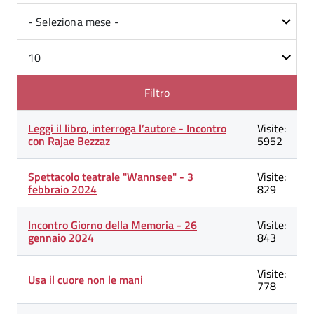
Filtri
Mese
Visualizza
n.
Filtro
Lista
Titolo
Leggi il libro, interroga l’autore - Incontro
Visite
Visite:
degli
con Rajae Bezzaz
5952
articoli
nella
categoria
Spettacolo teatrale "Wannsee" - 3
Visite:
Comunicazioni
febbraio 2024
829
-
Notizie
-
Incontro Giorno della Memoria - 26
Visite:
Eventi
gennaio 2024
843
Visite:
Usa il cuore non le mani
778